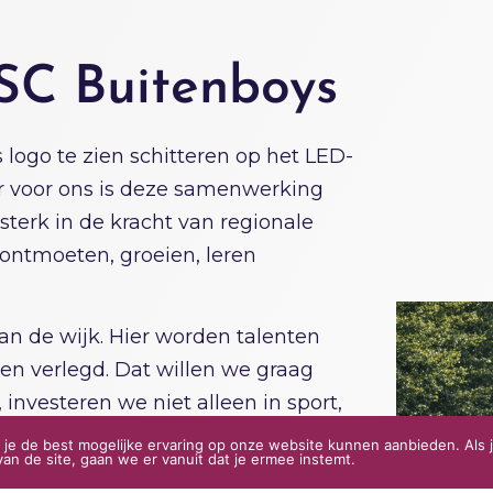
 SC Buitenboys
logo te zien schitteren op het LED-
ar voor ons is deze samenwerking
sterk in de kracht van regionale
ontmoeten, groeien, leren
an de wijk. Hier worden talenten
n verlegd. Dat willen we graag
 investeren we niet alleen in sport,
chap waarin wij zelf dagelijks actief
je de best mogelijke ervaring op onze website kunnen aanbieden. Als 
an de site, gaan we er vanuit dat je ermee instemt.