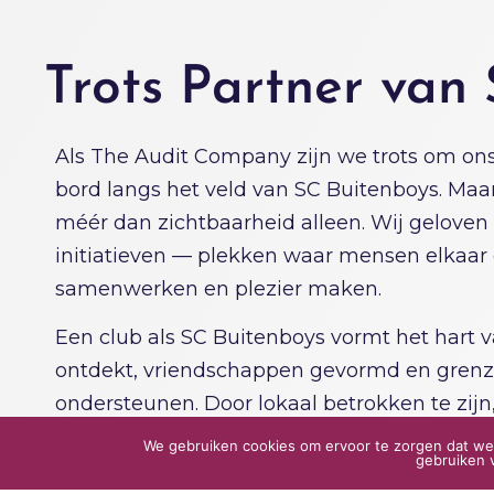
Trots Partner van
Als The Audit Company zijn we trots om ons 
bord langs het veld van SC Buitenboys. Ma
méér dan zichtbaarheid alleen. Wij geloven 
initiatieven — plekken waar mensen elkaar 
samenwerken en plezier maken.
Een club als SC Buitenboys vormt het hart v
ontdekt, vriendschappen gevormd en grenze
ondersteunen. Door lokaal betrokken te zijn,
maar ook in de ontwikkeling van de gemeens
We gebruiken cookies om ervoor te zorgen dat we 
gebruiken v
zijn.